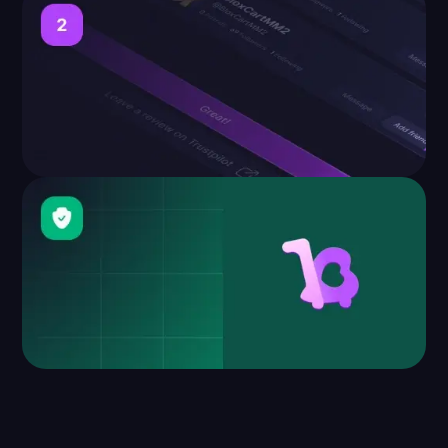
Comprar en BloxCart
Hemos realizado cientos de miles de pedidos con
clientes satisfechos de todo el mundo.
Entrega instantánea de
artículos
El 96% de los pedidos se entregan al instante, para
que pueda volver a jugar en cuestión de minutos.
Reclamar o ser reembolsado
¿No ha reclamado en 2 días? No se preocupe, le
devolvemos el dinero, garantizado.