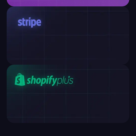
Seguridad en los pagos de BloxCart
Con plataformas como éstas, es imposible estafar. Ni
aunque lo intentáramos.
Procesador de pagos de confianza
Stripe es nuestro socio de confianza, que procesa
los pagos de forma segura en todo el mundo.
Transacciones seguras