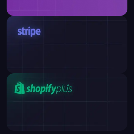
Sicurezza dei pagamenti di BloxCart
Con piattaforme come queste, la truffa è
semplicemente impossibile. Non ci riusciremmo
nemmeno se ci provassimo!
Processore di pagamento affidabile
Stripe è il nostro partner di fiducia, che elabora i
pagamenti in modo sicuro in tutto il mondo.