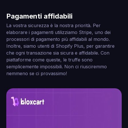
Non avete fatto richiesta entro 2 giorni? Non
preoccupatevi, riceverete un rimborso completo,
Pagamenti affidabili
garantito.
La vostra sicurezza è la nostra priorità. Per
elaborare i pagamenti utilizziamo Stripe, uno dei
processori di pagamento più affidabili al mondo.
Inoltre, siamo utenti di Shopify Plus, per garantire
che ogni transazione sia sicura e affidabile. Con
piattaforme come queste, le truffe sono
semplicemente impossibili. Non ci riusciremmo
nemmeno se ci provassimo!