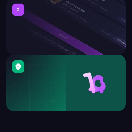
Acquista su BloxCart
Abbiamo completato centinaia di migliaia di ordini con
clienti soddisfatti da tutto il mondo.
Consegna immediata
dell'articolo
Il 96% degli ordini viene consegnato immediatamente,
consentendovi di tornare a giocare in pochi minuti.
Richiedere il rimborso o essere
rimborsati